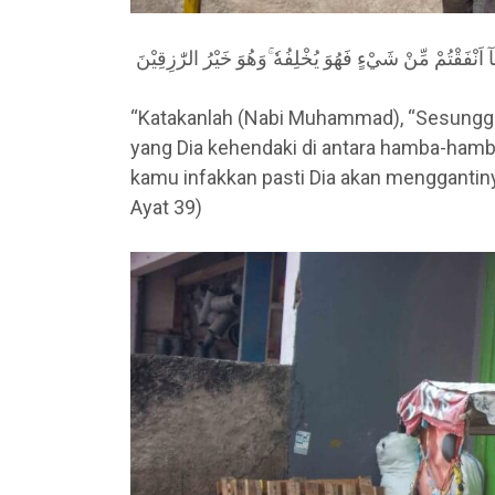
 اَنْفَقْتُمْ مِّنْ شَيْءٍ فَهُوَ يُخْلِفُهٗ ۚوَهُوَ خَيْرُ الرّٰزِقِيْنَ
“Katakanlah (Nabi Muhammad), “Sesungg
yang Dia kehendaki di antara hamba-ham
kamu infakkan pasti Dia akan menggantiny
Ayat 39)