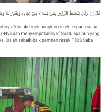
قُلْ اِنَّ رَبِّيْ يَبْسُطُ الرِّزْقَ لِمَنْ يَّشَاۤءُ مِنْ عِبَادِهٖ وَيَقْدِرُ لَهٗ ۗوَمَآ
uhnya Tuhanku melapangkan rezeki kepada siapa
ba-Nya dan menyempitkannya.” Suatu apa pun yang
a. Dialah sebaik-baik pemberi rezeki.” (QS Saba