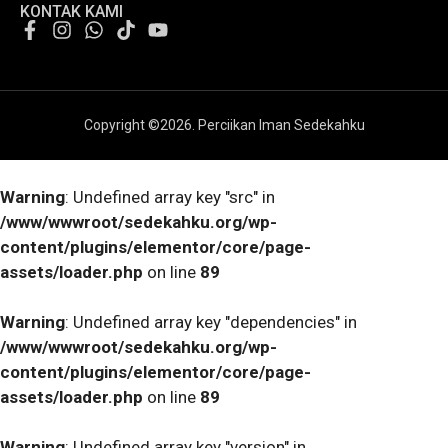
KONTAK KAMI
Copyright ©
2026
. Perciikan Iman Sedekahku
Warning
: Undefined array key "src" in
/www/wwwroot/sedekahku.org/wp-
content/plugins/elementor/core/page-
assets/loader.php
on line
89
Warning
: Undefined array key "dependencies" in
/www/wwwroot/sedekahku.org/wp-
content/plugins/elementor/core/page-
assets/loader.php
on line
89
Warning
: Undefined array key "version" in