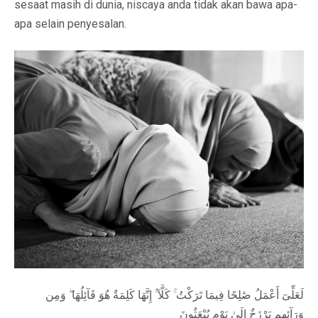
sesaat masih di dunia, niscaya anda tidak akan bawa apa-
apa selain penyesalan.
لَعَلِّىٓ أَعْمَلُ صَٰلِحًا فِيمَا تَرَكْتُ ۚ كَلَّآ ۚ إِنَّهَا كَلِمَةٌ هُوَ قَآئِلُهَا ۖ وَمِن
وَرَآئِهِم بَرْزَخٌ إِلَىٰ يَوْمِ يُبْعَثُونَ