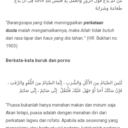
مَنْ لَمْ يَدَعْ قَوْلَ الزُّورِ وَالْعَمَلَ بِهِ فَلَيْسَ لِلَّهِ حَاجَةٌ فِى أَنْ يَدَعَ
طَعَامَهُ وَشَرَابَهُ
“
Barangsiapa yang tidak meninggalkan
perkataan
dusta
malah mengamalkannya, maka Allah tidak butuh
dari rasa lapar dan haus yang dia tahan.
” (HR. Bukhari no.
1903).
Berkata-kata buruk dan porno
لَيْسَ الصِّيَامُ مِنَ الأَكْلِ وَالشَّرَبِ ، إِنَّمَا الصِّيَامُ مِنَ اللَّغْوِ وَالرَّفَثِ ،
فَإِنْ سَابَّكَ أَحَدٌ أَوْ جَهُلَ عَلَيْكَ فَلْتَقُلْ : إِنِّي صَائِمٌ ، إِنِّي صَائِمٌ
“Puasa bukanlah hanya menahan makan dan minum saja.
Akan tetapi, puasa adalah dengan menahan diri dari
perkataan lagwu dan rofats. Apabila ada seseorang yang