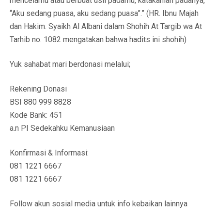
mencelamu atau berbuat usil padamu, katakanlah padanya,
“Aku sedang puasa, aku sedang puasa”.” (HR. Ibnu Majah
dan Hakim. Syaikh Al Albani dalam Shohih At Targib wa At
Tarhib no. 1082 mengatakan bahwa hadits ini shohih)
Yuk sahabat mari berdonasi melalui;
Rekening Donasi
BSI 880 999 8828
Kode Bank: 451
a.n PI Sedekahku Kemanusiaan
Konfirmasi & Informasi:
081 1221 6667
081 1221 6667
Follow akun sosial media untuk info kebaikan lainnya