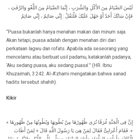
لَيْسَ الصِّيَامُ مِنَ الأَكْلِ وَالشَّرَبِ ، إِنَّمَا الصِّيَامُ مِنَ اللَّغْوِ وَالرَّفَثِ ،
فَإِنْ سَابَّكَ أَحَدٌ أَوْ جَهُلَ عَلَيْكَ فَلْتَقُلْ : إِنِّي صَائِمٌ ، إِنِّي صَائِمٌ
“Puasa bukanlah hanya menahan makan dan minum saja.
Akan tetapi, puasa adalah dengan menahan diri dari
perkataan lagwu dan rofats. Apabila ada seseorang yang
mencelamu atau berbuat usil padamu, katakanlah padanya,
‘Aku sedang puasa, aku sedang puasa’.” (HR. Ibnu
Khuzaimah, 3:242. Al-A’zhami mengatakan bahwa sanad
hadits tersebut shahih).
Kikir
« إِنَّ فِى الْجَنَّةِ غُرَفًا تُرَى ظُهُورُهَا مِنْ بُطُونِهَا وَبُطُونُهَا مِنْ ظُهُورِهَا
». فَقَامَ أَعْرَابِىٌّ فَقَالَ لِمَنْ هِىَ يَا رَسُولَ اللَّهِ قَالَ « لِمَنْ أَطَابَ
الْكَلاَمَ وَأَطْعَمَ الطَّعَامَ وَأَدَامَ الصِّيَامَ وَصَلَّى لِلَّهِ بِاللَّيْلِ وَالنَّاسُ نِيَامٌ