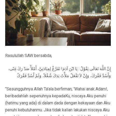
Rasulullah SAW bersabda,
إِنَّ اللَّهَ تَعَالَى يَقُوْلُ : يَا ابْنَ آدَمَ! تَفَرَّغْ لِعِبَادَتِيْ، أَمْلأْ صَدْ رَكَ غِنًى،
وَأَسُدَّ فَقْرَكَ، وَإِنْ لاَ تَفْعَلْ مَلأْتُ يَدَكَ شُغْلاً، وَلَمْ أَسُدَّ فَقْرَكْ
“Sesungguhnya Allah Ta’ala berfirman, ‘Wahai anak Adam!,
beribadahlah sepenuhnya kepadaKu, niscaya Aku penuhi
(hatimu yang ada) di dalam dada dengan kekayaan dan Aku
penuhi kebutuhanmu. Jika tidak kalian lakukan niscaya Aku