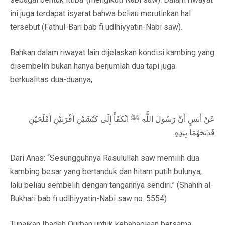
ini juga terdapat isyarat bahwa beliau merutinkan hal
tersebut (Fathul-Bari bab fi udlhiyyatin-Nabi saw).
Bahkan dalam riwayat lain dijelaskan kondisi kambing yang
disembelih bukan hanya berjumlah dua tapi juga
berkualitas dua-duanya,
عَنْ أَنَسٍ أَنَّ رَسُولَ اللَّهِ ﷺ انْكَفَأَ إِلَى كَبْشَيْنِ أَقْرَنَيْنِ أَمْلَحَيْنِ
فَذَبَحَهُمَا بِيَدِهِ
Dari Anas: “Sesungguhnya Rasulullah saw memilih dua
kambing besar yang bertanduk dan hitam putih bulunya,
lalu beliau sembelih dengan tangannya sendiri.” (Shahih al-
Bukhari bab fi udlhiyyatin-Nabi saw no. 5554)
Tunaikan Ibadah Qurban untuk kebahagiaan bersama,