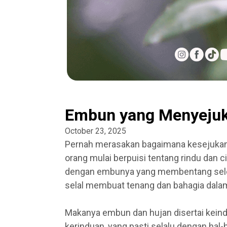
Embun yang Menyeju
October 23, 2025
Pernah merasakan bagaimana kesejukan 
orang mulai berpuisi tentang rindu dan c
dengan embunya yang membentang selep
selal membuat tenang dan bahagia dalam 
Makanya embun dan hujan disertai kein
kerinduan, yang pasti selalu dengan hal-ha