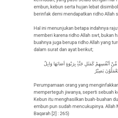
embun, kebun serta hujan lebat disimbo
berinfak demi mendapatkan ridho Allah 
Hal ini menunjukan betapa indahnya raju
memberi karena ridho Allah swt, bukan 
buahnya juga berupa ridho Allah yang tu
dalam surat dan ayat berikut;
 مِّنْ اَنْفُسِهِمْ كَمَثَلِ جَنَّةٍۢ بِرَبْوَةٍ اَصَابَهَا وَابِلٌ
َعْمَلُوْنَ بَصِيْرٌ
Perumpamaan orang yang menginfakkan h
memperteguh jiwanya, seperti sebuah keb
Kebun itu menghasilkan buah-buahan dua k
embun pun sudah mencukupinya. Allah M
Baqarah [2] : 265)