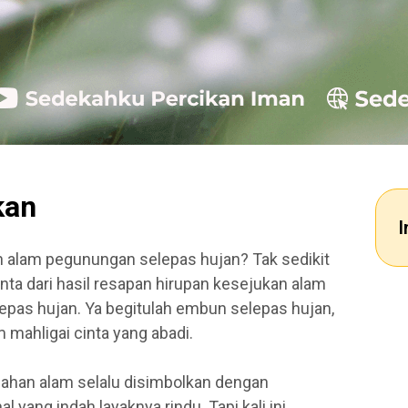
kan
I
alam pegunungan selepas hujan? Tak sedikit
inta dari hasil resapan hirupan kesejukan alam
as hujan. Ya begitulah embun selepas hujan,
mahligai cinta yang abadi.
dahan alam selalu disimbolkan dengan
l yang indah layaknya rindu. Tapi kali ini