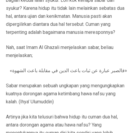
bagian kedua ialah syukur. Loh kok kenapa sabar dan
syukur? Karena hidup itu tidak lain melainkan sebatas dua
hal, antara ujian dan kenikmatan. Manusia pasti akan
dipergilirkan diantara dua hal tersebut. Cuman yang
terpenting adalah bagaimana manusia meresponnya?
Nah, saat Imam Al Ghazali menjelaskan sabar, beliau
menjelaskan;
«فالصبر عبارة عن ثبات باعث الدين في مقابلة باعث الشهوة»
Sabar merupakan sebuah ungkapan yang mengungkapkan
kuatnya dorongan agama ketimbang hawa nafsu yang
kalah. (Ihya’ Ulumuddin)
Artinya jika kita telusuri bahwa hidup itu cuman dua hal,
antara dorongan agama atau hawa nafsu? Yang
menentukannya itu cuman diri kita sendiri yang lebih