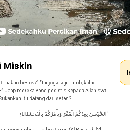
 Miskin
I
t makan besok?” “Ini juga lagi butuh, kalau
i?” Ucap mereka yang pesimis kepada Allah swt
ukankah itu datang dari setan?
اَلشَّيْطٰنُ يَعِدُكُمُ الْفَقْرَ وَيَأْمُرُكُمْ بِالْفَحْشَاۤءِ ۚ
 menyuruhmu berbuat kikir. (Al Baqarah [2] :