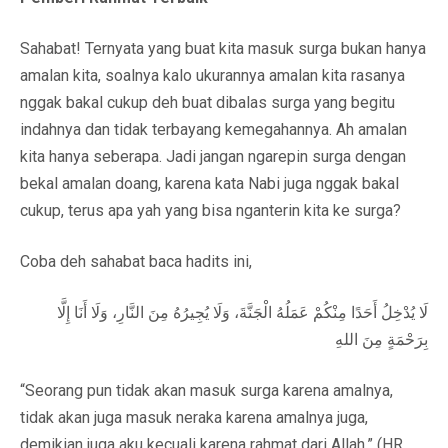
Sahabat! Ternyata yang buat kita masuk surga bukan hanya
amalan kita, soalnya kalo ukurannya amalan kita rasanya
nggak bakal cukup deh buat dibalas surga yang begitu
indahnya dan tidak terbayang kemegahannya. Ah amalan
kita hanya seberapa. Jadi jangan ngarepin surga dengan
bekal amalan doang, karena kata Nabi juga nggak bakal
cukup, terus apa yah yang bisa nganterin kita ke surga?
Coba deh sahabat baca hadits ini,
‌لَا ‌يُدْخِلُ ‌أَحَدًا ‌مِنْكُمْ ‌عَمَلُهُ الْجَنَّةَ، وَلَا يُجِيرُهُ مِنَ النَّارِ، وَلَا أَنَا إِلَّا
بِرَحْمَةٍ مِنَ اللهِ
“Seorang pun tidak akan masuk surga karena amalnya,
tidak akan juga masuk neraka karena amalnya juga,
demikian juga aku kecuali karena rahmat dari Allah.” (HR