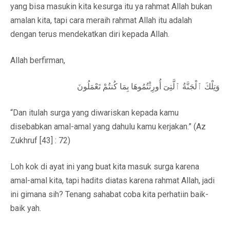
yang bisa masukin kita kesurga itu ya rahmat Allah bukan
amalan kita, tapi cara meraih rahmat Allah itu adalah
dengan terus mendekatkan diri kepada Allah.
Allah berfirman,
وَتِلْكَ ٱلْجَنَّةُ ٱلَّتِىٓ أُورِثْتُمُوهَا بِمَا كُنتُمْ تَعْمَلُونَ
“Dan itulah surga yang diwariskan kepada kamu
disebabkan amal-amal yang dahulu kamu kerjakan.” (Az
Zukhruf [43] : 72)
Loh kok di ayat ini yang buat kita masuk surga karena
amal-amal kita, tapi hadits diatas karena rahmat Allah, jadi
ini gimana sih? Tenang sahabat coba kita perhatiin baik-
baik yah.