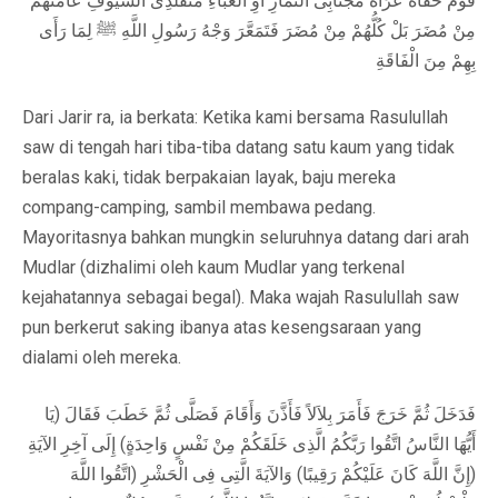
قَوْمٌ حُفَاةٌ عُرَاةٌ مُجْتَابِى النِّمَارِ أَوِ الْعَبَاءِ مُتَقَلِّدِى السُّيُوفِ عَامَّتُهُمْ
مِنْ مُضَرَ بَلْ كُلُّهُمْ مِنْ مُضَرَ فَتَمَعَّرَ وَجْهُ رَسُولِ اللَّهِ ﷺ لِمَا رَأَى
بِهِمْ مِنَ الْفَاقَةِ
Dari Jarir ra, ia berkata: Ketika kami bersama Rasulullah
saw di tengah hari tiba-tiba datang satu kaum yang tidak
beralas kaki, tidak berpakaian layak, baju mereka
compang-camping, sambil membawa pedang.
Mayoritasnya bahkan mungkin seluruhnya datang dari arah
Mudlar (dizhalimi oleh kaum Mudlar yang terkenal
kejahatannya sebagai begal). Maka wajah Rasulullah saw
pun berkerut saking ibanya atas kesengsaraan yang
dialami oleh mereka.
فَدَخَلَ ثُمَّ خَرَجَ فَأَمَرَ بِلاَلاً فَأَذَّنَ وَأَقَامَ فَصَلَّى ثُمَّ خَطَبَ فَقَالَ (يَا
أَيُّهَا النَّاسُ اتَّقُوا رَبَّكُمُ الَّذِى خَلَقَكُمْ مِنْ نَفْسٍ وَاحِدَةٍ) إِلَى آخِرِ الآيَةِ
(إِنَّ اللَّهَ كَانَ عَلَيْكُمْ رَقِيبًا) وَالآيَةَ الَّتِى فِى الْحَشْرِ (اتَّقُوا اللَّهَ