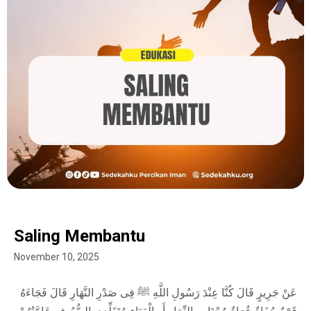
Saling Membantu
November 10, 2025
عَنْ جَرِيرٍ قَالَ كُنَّا عِنْدَ رَسُولِ اللَّهِ ﷺ فِى صَدْرِ النَّهَارِ قَالَ فَجَاءَهُ