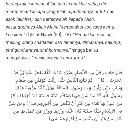
bertaqwalah kepada Allah dan hendaklah setiap diri
memperhatikan apa yang telah diperbuatnya untuk hari
esok (akhirat), dan bertaqwalah kepada Allah,
sesungguhnya Allah Maha Mengetahui apa yang kamu
kerjakan.
” (QS. al-Hasyr [59] : 18).
“Hendaklah masing-
masing orang shadaqah dari dinarnya, dirhamnya, bajunya,
sha’ gandumnya, sha’ kurmanya,”
hingga beliau
mengatakan:
“meski sebelah biji kurma.”
قَالَ فَجَاءَ رَجُلٌ مِنَ الأَنْصَارِ بِصُرَّةٍ كَادَتْ كَفُّهُ تَعْجِزُ عَنْهَا بَلْ قَدْ
عَجَزَتْ – قَالَ – ثُمَّ تَتَابَعَ النَّاسُ حَتَّى رَأَيْتُ كَوْمَيْنِ مِنْ طَعَامٍ
وَثِيَابٍ حَتَّى رَأَيْتُ وَجْهَ رَسُولِ اللَّهِ ﷺ يَتَهَلَّلُ كَأَنَّهُ مُذْهَبَةٌ فَقَالَ
رَسُولُ اللَّهِ ﷺ مَنْ سَنَّ فِى الإِسْلاَمِ سُنَّةً حَسَنَةً فَلَهُ أَجْرُهَا وَأَجْرُ
مَنْ عَمِلَ بِهَا بَعْدَهُ مِنْ غَيْرِ أَنْ يَنْقُصَ مِنْ أُجُورِهِمْ شَىْءٌ وَمَنْ سَنَّ
فِى الإِسْلاَمِ سُنَّةً سَيِّئَةً كَانَ عَلَيْهِ وِزْرُهَا وَوِزْرُ مَنْ عَمِلَ بِهَا مِنْ
بَعْدِهِ مِنْ غَيْرِ أَنْ يَنْقُصَ مِنْ أَوْزَارِهِمْ شَىْءٌ