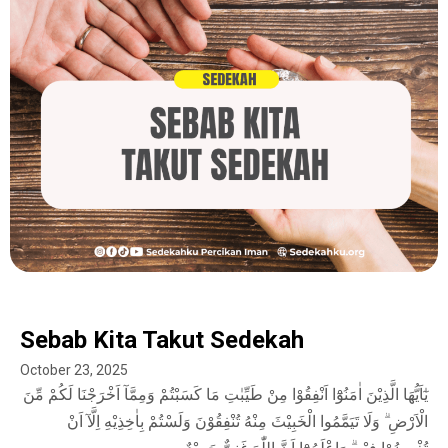
Sebab Kita Takut Sedekah
October 23, 2025
يٰٓاَيُّهَا الَّذِيْنَ اٰمَنُوْٓا اَنْفِقُوْا مِنْ طَيِّبٰتِ مَا كَسَبْتُمْ وَمِمَّآ اَخْرَجْنَا لَكُمْ مِّنَ
الْاَرْضِ ۗ وَلَا تَيَمَّمُوا الْخَبِيْثَ مِنْهُ تُنْفِقُوْنَ وَلَسْتُمْ بِاٰخِذِيْهِ اِلَّآ اَنْ