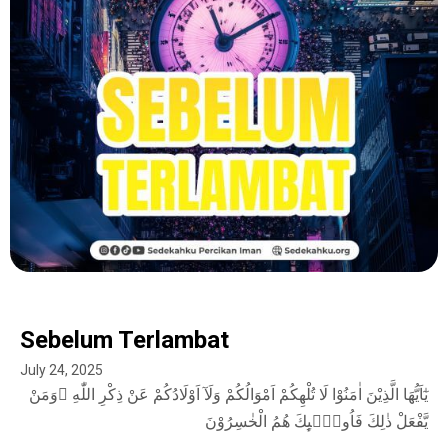
Sebelum Terlambat
July 24, 2025
يٰٓاَيُّهَا الَّذِيْنَ اٰمَنُوْا لَا تُلْهِكُمْ اَمْوَالُكُمْ وَلَآ اَوْلَادُكُمْ عَنْ ذِكْرِ اللّٰهِ ۚوَمَنْ
يَّفْعَلْ ذٰلِكَ فَاُولٰۤىِٕكَ هُمُ الْخٰسِرُوْنَ